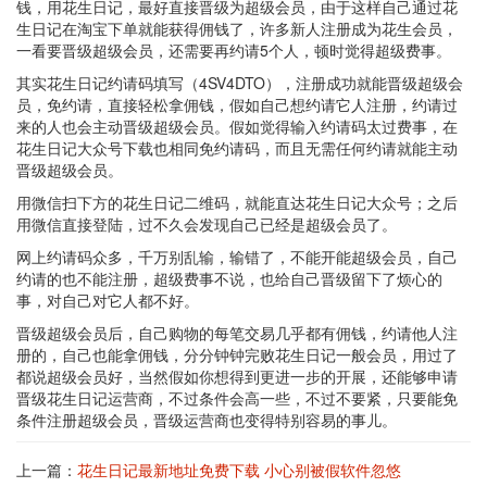
钱，用花生日记，最好直接晋级为超级会员，由于这样自己通过花
生日记在淘宝下单就能获得佣钱了，许多新人注册成为花生会员，
一看要晋级超级会员，还需要再约请5个人，顿时觉得超级费事。
其实花生日记约请码填写（4SV4DTO），注册成功就能晋级超级会
员，免约请，直接轻松拿佣钱，假如自己想约请它人注册，约请过
来的人也会主动晋级超级会员。假如觉得输入约请码太过费事，在
花生日记大众号下载也相同免约请码，而且无需任何约请就能主动
晋级超级会员。
用微信扫下方的花生日记二维码，就能直达花生日记大众号；之后
用微信直接登陆，过不久会发现自己已经是超级会员了。
网上约请码众多，千万别乱输，输错了，不能开能超级会员，自己
约请的也不能注册，超级费事不说，也给自己晋级留下了烦心的
事，对自己对它人都不好。
晋级超级会员后，自己购物的每笔交易几乎都有佣钱，约请他人注
册的，自己也能拿佣钱，分分钟钟完败花生日记一般会员，用过了
都说超级会员好，当然假如你想得到更进一步的开展，还能够申请
晋级花生日记运营商，不过条件会高一些，不过不要紧，只要能免
条件注册超级会员，晋级运营商也变得特别容易的事儿。
上一篇：
花生日记最新地址免费下载 小心别被假软件忽悠