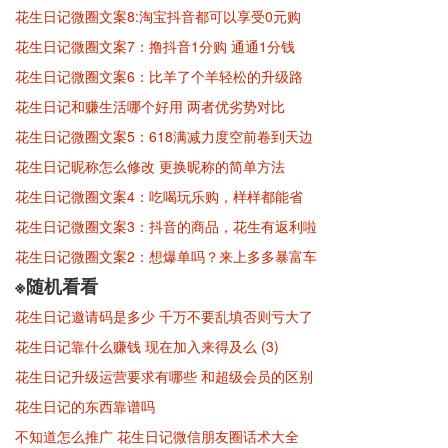
花生日记微圈文案8:淘宝抖音都可以享受0元购
花生日记微圈文案7：撸抖音1分购 通通1分钱
花生日记微圈文案6：比羊了个羊轻松的升级路
花生日记和赚生活哪个好用 两者优劣势对比
花生日记微圈文案5：618满减力度空前卷到天边
花生日记昵称怎么修改 更换昵称的简单方法
花生日记微圈文案4：吃喝玩乐购，样样都能省
花生日记微圈文案3：抖音的商品，花生有返利啦
花生日记微圈文案2：想爆单吗？来上多多暴富车
※随机看看
花生日记邀请码是多少 千万不要乱填否则亏大了
花生日记靠什么赚钱 现在加入来得及么 (3)
花生日记升级运营要求有哪些 和超级会员的区别
花生日记的东西靠谱吗
不知道怎么推广 花生日记微信朋友圈话术大全