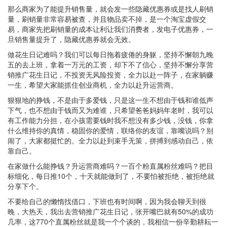
那么商家为了能提升销售量，就会发一些隐藏优惠券或是找人刷销
量，刷销量非常容易被查，并且物品卖不掉，是一个淘宝虚假交
易，商家先把刷销量的成本让利让我们消费者，发电子优惠券，一
旦销售量提升了，隐藏优惠券就会无效。
做花生日记难吗？我们可以每日拖着疲倦的身躯，坚持不懈朝九晚
五的去上班，拿着一万元的工资，却下不了信心，坚持不懈分享营
销推广花生日记，不投资无风险投资，全力以赴一阵子，在家躺赚
一生，希望大家能抓住创业商机，全力以赴升运营商。
狠狠地的挣钱，不是由于多爱钱，只是这一生不想由于钱和谁低声
下气，也不想由于钱而又为难谁，只希望爸爸妈妈年老时，我可以
有工作能力分担，在小孩需要钱时我不想没有多少钱，没钱，你拿
什么维持你的真情，稳固你的爱情，联络你的友谊，靠嘴说吗？别
闹了，大家都挺忙的。全力以赴到束手无策，拼搏到感动自己，依
靠自己。
在家做什么能挣钱？升运营商难吗？一百个粉直属粉丝难吗？把目
标细化，每日推10个，十天就能做到了，不要怕被拒绝，被拒绝就
分享下个。
不要给自己的懒惰找借口，下班也有时间啊，因为我会聊天到很
晚，大热天，我出去营销推广花生日记，张开嘴巴就有50%的成功
几率，这770个直属粉丝就是我一个个谈的，我相信一份辛勤耕耘一