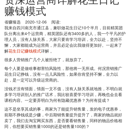
赚钱模式
省赚臻选 2020-12-06 阅读:
我来自四川南充市通江县，兼职做花生日记10个半月，目前精英团
队分离出来4个运营商，精英团队还有3400多的人，我一个平凡的护
理人员，没有人脉关系，大家只要肯学习培训，全力以赴，坚持不
懈，大家都能成为运营商，并且必定会比我做得更加好。一起来了
解
花生日记赚钱模式
详解 。
很多人营销推广几个人被拒绝了，就放弃了。
每个人要是做啥事都害怕风险性，那他将一无所成。何况营销推广
花生日记挣钱，没有一点儿风险性，如果你肯坚持不懈，全力以
赴，是一定可以升级运营商的。
没钱才没有情面，情面一文不值，没有人脉关系就地推，不明白就
多学习培训别人的推广话术，我比较喜爱学习培训，再晚也会去看
课程内容。一定要弄明白为何有隐藏优惠券？为何有提成？
这不是坐享其成的事，商家为了能提升销售量，发的电子优惠券，
前期不挣钱或是少赚，中后期销售量提升提升了，商家的物品就好
卖了，我们去淘宝网买东西，是否要看销售量，同样的物品价格相
同，你想要买销售量1000的还是销售量100的？