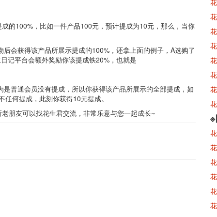
花
！
花
的100%，比如一件产品100元，预计提成为10元，那么，当你
花
花
物后会获得该产品所展示提成的100%，还拿上面的例子，A选购了
生日记平台会额外奖励你该提成铁20%，也就是
花
花
为是普通会员没有提成，所以你获得该产品所展示的全部提成，如
花
得不任何提成，此刻你获得10元提成。
花
新老朋友可以找花生君交流，非常乐意与您一起成长~
花
花
花
花
花
花