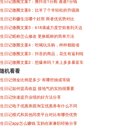
生日记微圈文案7：撸抖音1分购 通通1分钱
生日记微圈文案6：比羊了个羊轻松的升级路
生日记和赚生活哪个好用 两者优劣势对比
生日记微圈文案5：618满减力度空前卷到天边
生日记昵称怎么修改 更换昵称的简单方法
生日记微圈文案4：吃喝玩乐购，样样都能省
生日记微圈文案3：抖音的商品，花生有返利啦
生日记微圈文案2：想爆单吗？来上多多暴富车
※随机看看
生日记佣金比例是多少 有哪些抽成等级
生日记如何提高收益 接地气的实拍很重要
生日记快速提升业绩的好方法分享
生日记电子优惠券跟淘宝优惠券有什么不同
生日记模式和其他同类平台对比有哪些优势
生日记app怎么赚钱 宝妈在家兼职经验分享