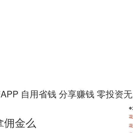
APP 自用省钱 分享赚钱 零投资
花
拿佣金么
花