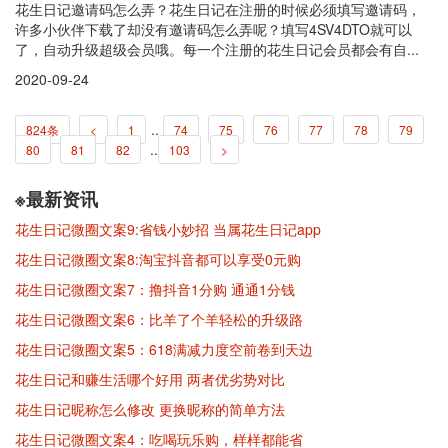
花生日记邀请码怎么弄？花生日记在注册的时候必须填写邀请码，
许多小伙伴下载了却没有邀请码怎么弄呢？填写4SV4DTO就可以
了，自动升级超级会员哦。每一个注册的花生日记会员都会有自...
2020-09-24
..
824条
<
1
74
75
76
77
78
79
..
80
81
82
103
>
※最新资讯
花生日记微圈文案9:省钱小妙招 当属花生日记app
花生日记微圈文案8:淘宝抖音都可以享受0元购
花生日记微圈文案7：撸抖音1分购 通通1分钱
花生日记微圈文案6：比羊了个羊轻松的升级路
花生日记微圈文案5：618满减力度空前卷到天边
花生日记和赚生活哪个好用 两者优劣势对比
花生日记昵称怎么修改 更换昵称的简单方法
花生日记微圈文案4：吃喝玩乐购，样样都能省