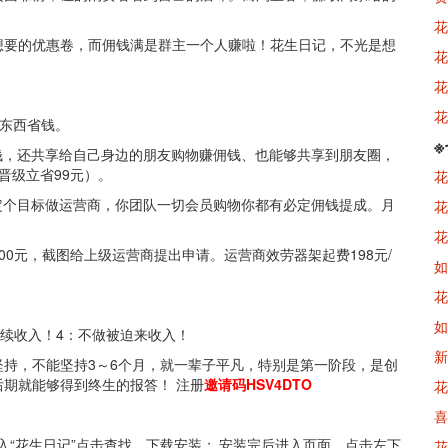
花
想要的优惠卷，而佣钱满是群主一个人赚啦！花生日记，不光是想
花
花
花
买东西省钱。
省钱，还共享给自己身边的朋友购物赚佣钱、也能够共享到朋友圈，
晋级立省99元）。
花
己定个目标做运营商，你团队一切会员购物你都有必定佣钱提成。月
花
花
200元，截图给上级运营商提出申请。运营商效劳器架起费198元/
如
花
如
继续收入！4：不做被迫来收入！
新
持，不能坚持3～6个月，就一辈子平凡，特别是第一阶段，是创
期就能够得到终生的报答！ 注册
邀请码HSV4DTO
花
喜
输入“花生日记”点击查找，下载安装；‚安装完后进入页面，点击左下
花