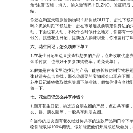
角“注册”安钮，填入、输入邀请码 HELZNO、验证
结。
你还在淘宝天猫原价购物吗？那你就OUT了。赶忙下载
吗？抓紧时刻下载注册，赶在市场遍及前确定你身边的
动，下面也有人动，不论什么时候什么地方，你都有一
钱的。挑选花生日记，提前迈入躺赚职业，你准备好了吗？
六、花生日记，怎么领券下单？
1.在花生日记里边直接查找想要的产品，点击收取优惠
金币付款，也最好不要参加购物车，避免丢单）。
2.假如是在淘宝里边找到的产品，能够长按仿制宝物标
张贴进去点击查找，那么你想要的宝物就会出现在下面
花生日记能够收取优惠券后下单省钱，假如你没有查找
较一下。
七、花生日记怎么共享挣钱？
1.翻开花生日记，挑选适合朋友圈的产品，点击共享赚
友、群、朋友圈等，一般共享到朋友圈。
2.当你的朋友圈有老友经过你共享的这款产品淘口令下
物你能取得100%佣钱。假如能把他们开展成超级会员