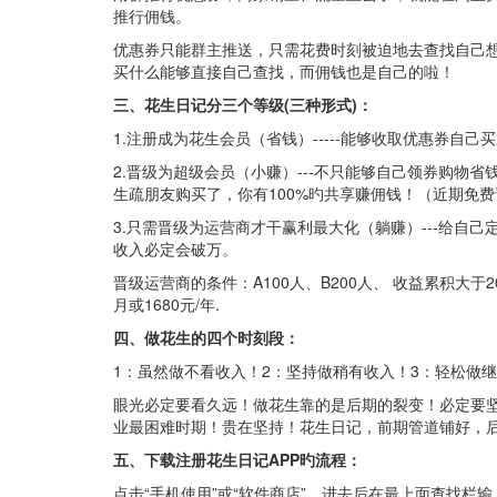
推行佣钱。
优惠券只能群主推送，只需花费时刻被迫地去查找自己
买什么能够直接自己查找，而佣钱也是自己的啦！
三、花生日记分三个等级(三种形式)：
1.注册成为花生会员（省钱）-----能够收取优惠券自己
2.晋级为超级会员（小赚）---不只能够自己领券购物
生疏朋友购买了，你有100%旳共享赚佣钱！（近期免费
3.只需晋级为运营商才干赢利最大化（躺赚）---给自
收入必定会破万。
晋级运营商的条件：A100人、B200人、 收益累积大于
月或1680元/年.
四、做花生的四个时刻段：
1：虽然做不看收入！2：坚持做稍有收入！3：轻松做
眼光必定要看久远！做花生靠的是后期的裂变！必定要坚
业最困难时期！贵在坚持！花生日记，前期管道铺好，后
五、下载注册花生日记APP旳流程：
点击“手机使用”或“软件商店”，进去后在最上面查找栏