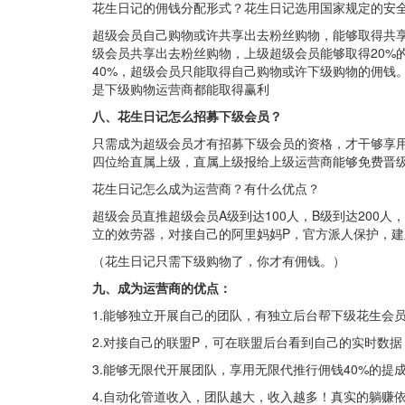
花生日记的佣钱分配形式？花生日记选用国家规定的安
超级会员自己购物或许共享出去粉丝购物，能够取得共享
级会员共享出去粉丝购物，上级超级会员能够取得20%
40%，超级会员只能取得自己购物或许下级购物的佣钱。运
是下级购物运营商都能取得赢利
八、花生日记怎么招募下级会员？
只需成为超级会员才有招募下级会员的资格，才干够享用
四位给直属上级，直属上级报给上级运营商能够免费晋
花生日记怎么成为运营商？有什么优点？
超级会员直推超级会员A级到达100人，B级到达200
立的效劳器，对接自己的阿里妈妈P，官方派人保护，建立
（花生日记只需下级购物了，你才有佣钱。）
九、成为运营商的优点：
1.能够独立开展自己的团队，有独立后台帮下级花生会
2.对接自己的联盟P，可在联盟后台看到自己的实时数
3.能够无限代开展团队，享用无限代推行佣钱40%的提
4.自动化管道收入，团队越大，收入越多！真实的躺赚