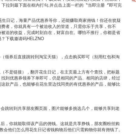
码后，下拉到最下面在框内打勾,并点击上面一栏的〝当即注册〞即可完
花生日记，海量产品优惠券等你，还能赚取商家佣钱！你还在犹疑
消费者，你就具有一个被迫收入的管道，只需你乐于共享，你不
份被迫的收益，完成时刻自在，财富自在。哪怕不推行，你都是省
下载邀请码HELZNO
券（领券后直接跳转到淘宝天猫），点击购买即可（别用红包和淘
题（不是链接），翻开花生日记，在主页最上方有个查找，把标题
，找到优惠券领券下单即可，仍是相同的产品、相同的店肆，经过
到这款产品，也能够在花生里边找同类的有优惠券的产品，能够比
，会跳转到共享朋友圈页面，图片能够多挑选几个，能够共享到老
单后，你就能取得该产品的佣钱。这就是共享挣钱，朋友圈粉丝购
，教会他们怎么用花生日记省钱购物后他们只需购物你就有佣钱了。