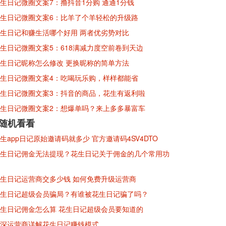
生日记微圈文案7：撸抖音1分购 通通1分钱
生日记微圈文案6：比羊了个羊轻松的升级路
生日记和赚生活哪个好用 两者优劣势对比
生日记微圈文案5：618满减力度空前卷到天边
生日记昵称怎么修改 更换昵称的简单方法
生日记微圈文案4：吃喝玩乐购，样样都能省
生日记微圈文案3：抖音的商品，花生有返利啦
生日记微圈文案2：想爆单吗？来上多多暴富车
※随机看看
生app日记原始邀请码就多少 官方邀请码4SV4DTO
生日记佣金无法提现？花生日记关于佣金的几个常用功
生日记运营商交多少钱 如何免费升级运营商
生日记超级会员骗局？有谁被花生日记骗了吗？
生日记佣金怎么算 花生日记超级会员要知道的
深运营商详解花生日记赚钱模式