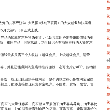
花
花
花
劳的共享经济学+大数据+移动互联网+ 的大众创业加快渠道。
花
年5月试运行 8月正式上线。
花
猫产品的躲藏优惠券导购渠道，也是共享用户消费赚取佣钱的渠
花
天更新，相同产品、同家店肆，花生日记会有商家推行的大额优惠
花
花
笔佣钱最多只需三个人收益（超级会员、上级超级会员、运营
惠券，并且还能赚到淘宝店肆推行佣钱，这可比其它APP、购物群
花
花
券开端，就现已跳回到手机淘宝，整个购物过程仍是在淘宝完结，
能
余额里，能够直接提现到支付宝帐户。不囤货、卖货、发货、售
花
花
花
了商家的大量优惠券，商家相当于雇佣了淘宝客当导购，淘宝客使
页面靠前，让的消费者看到自己的店肆。而淘宝客，赚取商家给的
资