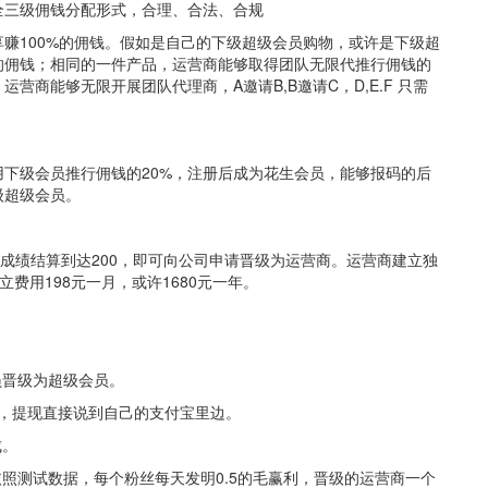
全三级佣钱分配形式，合理、合法、合规
赚100%的佣钱。假如是自己的下级超级会员购物，或许是下级超
的佣钱；相同的一件产品，运营商能够取得团队无限代推行佣钱的
营商能够无限开展团队代理商，A邀请B,B邀请C，D,E.F 只需
下级会员推行佣钱的20%，注册后成为花生会员，能够报码的后
级超级会员。
人，成绩结算到达200，即可向公司申请晋级为运营商。运营商建立独
费用198元一月，或许1680元一年。
员晋级为超级会员。
据，提现直接说到自己的支付宝里边。
成。
依照测试数据，每个粉丝每天发明0.5的毛赢利，晋级的运营商一个