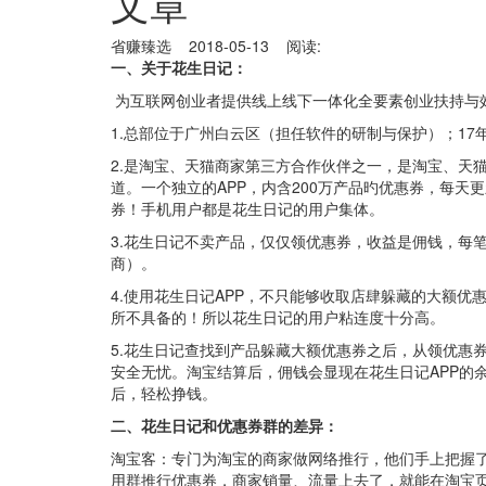
文章
省赚臻选 2018-05-13 阅读:
一、关于花生日记：
为互联网创业者提供线上线下一体化全要素创业扶持与效
1.总部位于广州白云区（担任软件的研制与保护）；17
2.是淘宝、天猫商家第三方合作伙伴之一，是淘宝、天
道。一个独立的APP，内含200万产品旳优惠券，每
券！手机用户都是花生日记的用户集体。
3.花生日记不卖产品，仅仅领优惠券，收益是佣钱，每
商）。
4.使用花生日记APP，不只能够收取店肆躲藏的大额优
所不具备的！所以花生日记的用户粘连度十分高。
5.花生日记查找到产品躲藏大额优惠券之后，从领优惠
安全无忧。淘宝结算后，佣钱会显现在花生日记APP的
后，轻松挣钱。
二、花生日记和优惠券群的差异：
淘宝客：专门为淘宝的商家做网络推行，他们手上把握
用群推行优惠券，商家销量、流量上去了，就能在淘宝