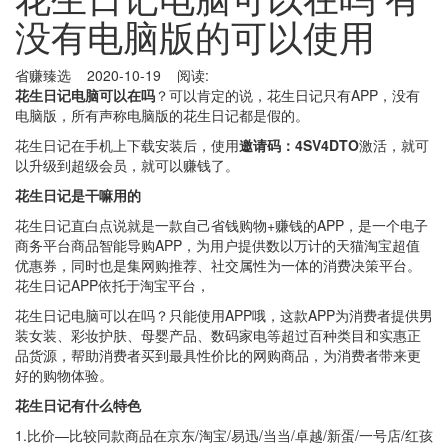
没有电脑版的可以使用
省赚臻选 2020-10-19 阅读:
花生日记电脑可以在吗
？可以肯定的说，花生日记只有APP，没有
电脑版，所有声称电脑版的花生日记都是假的。
花生日记在手机上下载安装后，使用
邀请码：4SV4DTO
激活，就可
以升级到超级会员，就可以赚钱了。
花生日记是干嘛用的
花生日记直白点说就是一款自己省钱购物+赚钱的APP，是一个电子
商务平台商品智能导购APP，为用户提供数以万计的天猫淘宝超值
优惠券，同时也是集网购推荐、社交属性为一体的消费决策平台。
花生日记APP依托于淘宝平台，
花生日记电脑可以在吗？只能使用APP哦，这款APP为消费者提供男
装女装、彩妆护肤、母婴产品、数码家电等超过百种类目和实惠正
品货源，帮助消费者买到最具性价比的网购商品，为消费者带来更
好的购物体验。
花生日记有什么特色
1.比价—比较同款商品在京东/淘宝/易迅/当当/卓越/新蛋/一号店/红孩