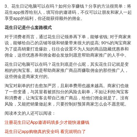
3、花生日记电脑可以在吗？如何分享赚钱？分享的方法很简单：将
花生app推荐给别人，填写你的邀请码，不仅可以让朋友和家人一起
享受app的福利，你还能获得额外的佣金。
花生日记是什么套路模式
对于消费者而言，通过花生日记领券再下单，能够省钱; 对于商家来
说，能够给自己的店铺等级和销量带来很大的提高; 90%的淘宝商家
为了提高销量打造爆款，往往会设置不为人知的商品隐藏优惠券和
佣金，这些优惠券和佣金都会发放到愿意帮助商家推广的人手中。
花生日记电脑可以在吗？花生到底是什么呢，其实花生日记就是变
相的的淘宝客。就是帮助商家推广商品而赚取佣金的那些推广人，
这些佣金是商家支付的。
淘宝对刷单的打击愈加严厉，且刷单费用也越来越高。商家们也做
了一些变通，与其冒着被抓扣分的风险去刷单，不如让利给淘宝客
和消费者，让淘宝客去帮自己推广商品，给他们佣金就是了。没有
风险，又能把销量做起来，只要控制好预算商家怎么会不愿意呢。
阅读本文的人还可以阅读：
注册花生日记App邀请码填多少才能快速赚钱
花生日记app购物真的安全吗 看完就明白了