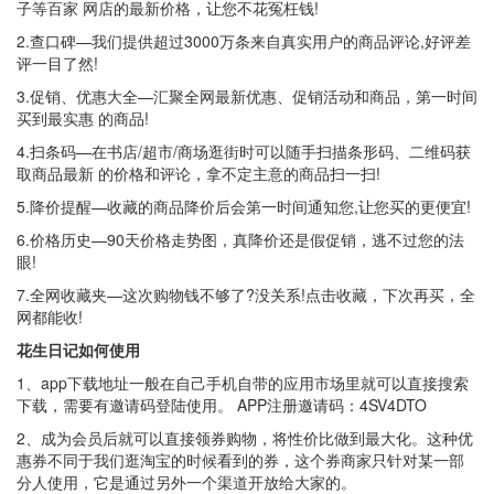
子等百家 网店的最新价格，让您不花冤枉钱!
2.查口碑—我们提供超过3000万条来自真实用户的商品评论,好评差
评一目了然!
3.促销、优惠大全—汇聚全网最新优惠、促销活动和商品，第一时间
买到最实惠 的商品!
4.扫条码—在书店/超市/商场逛街时可以随手扫描条形码、二维码获
取商品最新 的价格和评论，拿不定主意的商品扫一扫!
5.降价提醒—收藏的商品降价后会第一时间通知您,让您买的更便宜!
6.价格历史—90天价格走势图，真降价还是假促销，逃不过您的法
眼!
7.全网收藏夹—这次购物钱不够了?没关系!点击收藏，下次再买，全
网都能收!
花生日记如何使用
1、app下载地址一般在自己手机自带的应用市场里就可以直接搜索
下载，需要有邀请码登陆使用。 APP注册邀请码：4SV4DTO
2、成为会员后就可以直接领券购物，将性价比做到最大化。这种优
惠券不同于我们逛淘宝的时候看到的券，这个券商家只针对某一部
分人使用，它是通过另外一个渠道开放给大家的。