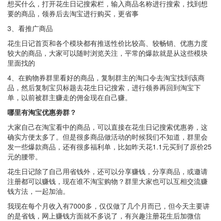
想买什么，打开花生日记搜索栏，输入商品名称进行搜索，找到想
要的商品，领券后去淘宝进行购买，更省事
3、看推广商品
花生日记首页和各个模块都有推送性价比较高、较畅销、优惠力度
较大的商品，大家可以随时浏览关注，平常的爆款就是从这些模块
里面找的
4、在购物券群里看好的商品，复制群主的淘口令去淘宝找到该商
品，然后复制宝贝标题去花生日记搜索，进行领券再回到淘宝下
单，以前被群主赚走的佣金现在自己赚。
哪里有淘宝优惠劵群？
大家自己在淘宝看中的商品，可以直接在花生日记搜索优惠劵，这
确实方便太多了。但是很多商品做活动的时候我们不知道，群里会
发一些爆款商品，还有很多福利单，比如昨天花1.1元买到了原价25
元的腰带。
花生日记除了自己用省钱外，还可以分享赚钱，分享商品，或邀请
注册都可以赚钱，现在谁不淘宝购物？群里大家也可以互相交流赚
钱方法，一起加油。
我现在每个月收入有7000多，仅仅做了几个月而已，但今天主要讲
的是省钱，网上赚钱方面就不多说了，有兴趣注册花生后加微信