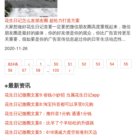
花生日记怎么发朋友圈 超给力打造方案
大家想做好花生日记首要一定要把微信朋友圈高度重视起来，微信
朋友圈是最好的媒体，你的好友便是你的观众，你比广告宣传更至
关重要，假如要是你的广告宣传信息超过你的日常生活动态性...
2020-11-26
..
824条
<
1
50
51
52
53
54
55
..
56
57
58
103
>
※最新资讯
花生日记微圈文案9:省钱小妙招 当属花生日记app
花生日记微圈文案8:淘宝抖音都可以享受0元购
花生日记微圈文案7：撸抖音1分购 通通1分钱
花生日记微圈文案6：比羊了个羊轻松的升级路
花生日记微圈文案5：618满减力度空前卷到天边