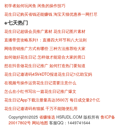
初学者如何玩闲鱼 闲鱼的操作技巧
花生日记购买省钱还能赚钱 淘宝天猫优惠券一网打尽
※七天热门
花生日记超级会员推广素材 花生日记图片素材
直播带货攻略系列1：直播四大环节和八大法则
网络营销推广方式有哪些 三种方法推荐给大家
如何做好花生日记 怎样做才能迎合大家的胃口
想在抖音做花生日记推广 如何打造热门要知道
花生日记邀请码4SV4DTO报道花生日记1亿助宝妈
在视频号操作运营花生日记需要注意什么
怎么在小红书写出一篇花生日记推广爆文
花生日记App下载注册量高达3500万 每日成交量2个亿
花生日记邀请码有猫腻 千万不能随便乱用
Copyright©2025
省赚臻选
HSRJDL.COM 版权所有
鲁ICP备
20017802号
网站地图
客服QQ：1449741644