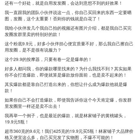
还有一个好处，就是自用发发圈，会达到意想不到的好效果！
我一直跟我的团队小伙伴说这一点，你自己买回来的东西一定要晒
图，发圈，这个太重要！否则你的钱就是白花了！
我给小伙伴发几个我自己拍的视频还有图片介绍，都是我自己买完
发圈发群里卖的特别好的款！
这个粉底9.9元，好多小伙伴担心便宜质量不好，那么我自己擦自己
用发圈，是不是很有说服力？
这个29.9的按摩器，只要有卷一定是爆单的！
好多人都问我，你的爆款哪里找来的？为什么我找不到？其实如果
你不会打造爆款，即使就算是爆款放你面前，也是卖不起来的！
其实爆款都是靠自己打造出来的，你想让什么成为爆款他就是爆
款！
如果你自己不会打造爆款，即使我告诉你这个今天肯定爆，你发群
里发圈里一样还是卖不出去！
我再举一个例子，也是最近的爆款，就是林家铺子的黄桃罐头，
19.9元5瓶！
超市360克的9.6元！我们425克的19.9元买5瓶！林家铺子大品牌价
格又便宜这么多，自己买完发了实物图，不爆不可能的！