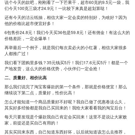
说个今天的款吧，刚刚看了一下芒果干，超市60克的9.5元一袋，我
们今天100克三袋才24.9元！一比较下来真是超划算哒！
还有今天的洁云纸抽，相信大家一定会卖的特别好，为啥好？因为
他的价格比超市便宜好多！
6包售价24.8元！我们今天买36包是59.8元！还有佣金！有这么大的
价格差距，一定会爆单！
再举最后一个例子，就是我们每次卖必火的小红薯，相信大家很多
人都推广过！
我们看下团购里多钱？35元钱买5斤！我们17.6元买5斤！都是一个
产地发货，这么大的价格优势，小伙伴们一定会抢！
二、质量好、相价比高
那么我们说完了淘宝客爆款的第一个条件，那就是价格便宜！那么
继续说下第二点，质量好，性价比高！
怎么才能知道一个商品质量好不好呢？我自己做了优惠卷这么久，
其实好多经验都是我自己买回来的！我给大家看看我的淘宝后台！
每天只要发现是个爆款我自己肯定会买回来！这里不是说让大家败
家，前提还是买自己有用的！
其实买回来东西，自己知道东西好坏，以后就知道该怎么去推荐，